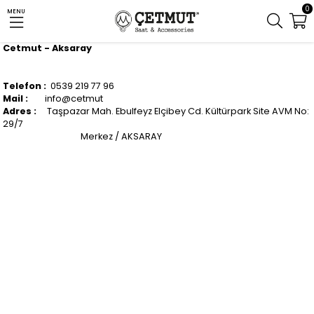
0
MENU
Cetmut - Aksaray
Telefon :
0539 219 77 96
Mail :
info@cetmut
Adres :
Taşpazar Mah. Ebulfeyz Elçibey Cd. Kültürpark Site AVM No:
29/7
Merkez / AKSARAY