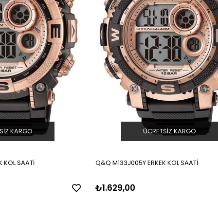
SIZ KARGO
ÜCRETSIZ KARGO
 KOL SAATİ
Q&Q M133J005Y ERKEK KOL SAATİ
₺1.629,00