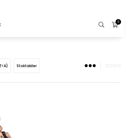
0
K
Z<A)
Stoktakiler