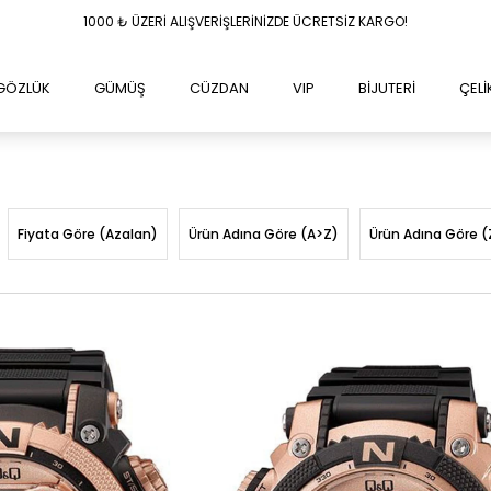
1000
₺
ÜZERİ ALIŞVERİŞLERİNİZDE ÜCRETSİZ KARGO!
GÖZLÜK
GÜMÜŞ
CÜZDAN
VIP
BİJUTERİ
ÇELİ
Fiyata Göre (Azalan)
Ürün Adına Göre (A>Z)
Ürün Adına Göre (