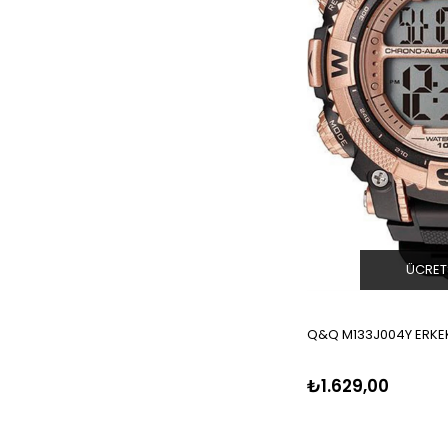
ÜCRET
Q&Q M133J004Y ERKEK
₺1.629,00