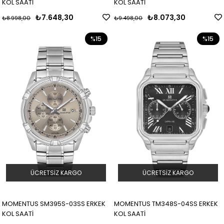
KOL SAATİ
KOL SAATİ
₺7.648,30
₺8.073,30
₺8.998,00
₺9.498,00
%15
%15
ÜCRETSIZ KARGO
ÜCRETSIZ KARGO
MOMENTUS SM395S-03SS ERKEK
MOMENTUS TM348S-04SS ERKEK
KOL SAATİ
KOL SAATİ