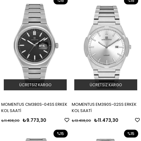
%15
%15
ÜCRETSIZ KARGO
ÜCRETSIZ KARGO
MOMENTUS CM380S-04SS ERKEK
MOMENTUS EM390S-02SS ERKEK
KOL SAATİ
KOL SAATİ
₺9.773,30
₺11.473,30
₺11.498,00
₺13.498,00
%15
%15