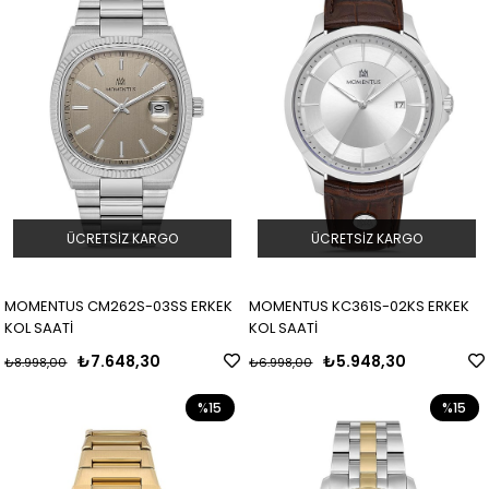
ÜCRETSIZ KARGO
ÜCRETSIZ KARGO
MOMENTUS CM262S-03SS ERKEK
MOMENTUS KC361S-02KS ERKEK
KOL SAATİ
KOL SAATİ
₺7.648,30
₺5.948,30
₺8.998,00
₺6.998,00
%15
%15