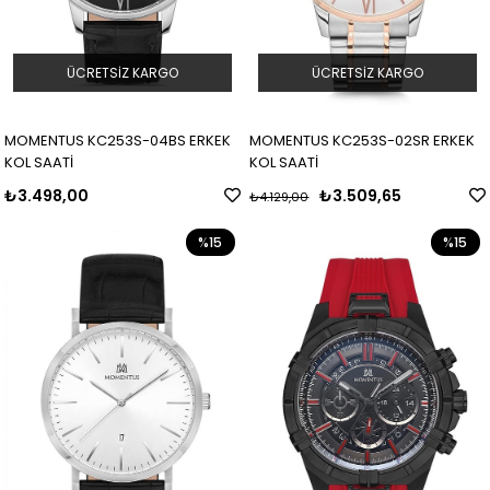
ÜCRETSIZ KARGO
ÜCRETSIZ KARGO
MOMENTUS KC253S-04BS ERKEK
MOMENTUS KC253S-02SR ERKEK
KOL SAATİ
KOL SAATİ
₺3.498,00
₺3.509,65
₺4.129,00
%15
%15