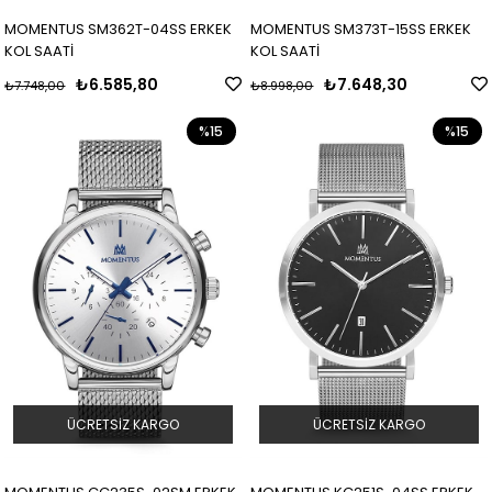
MOMENTUS SM362T-04SS ERKEK
MOMENTUS SM373T-15SS ERKEK
KOL SAATİ
KOL SAATİ
₺6.585,80
₺7.648,30
₺7.748,00
₺8.998,00
%15
%15
ÜCRETSIZ KARGO
ÜCRETSIZ KARGO