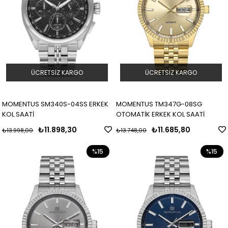
ÜCRETSIZ KARGO
ÜCRETSIZ KARGO
MOMENTUS SM340S-04SS ERKEK
MOMENTUS TM347G-08SG
KOL SAATİ
OTOMATİK ERKEK KOL SAATİ
₺11.898,30
₺11.685,80
₺13.998,00
₺13.748,00
%15
%15