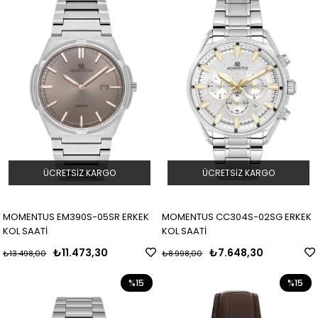
ÜCRETSIZ KARGO
ÜCRETSIZ KARGO
MOMENTUS EM390S-05SR ERKEK
MOMENTUS CC304S-02SG ERKEK
KOL SAATİ
KOL SAATİ
₺11.473,30
₺7.648,30
₺13.498,00
₺8.998,00
%15
%15