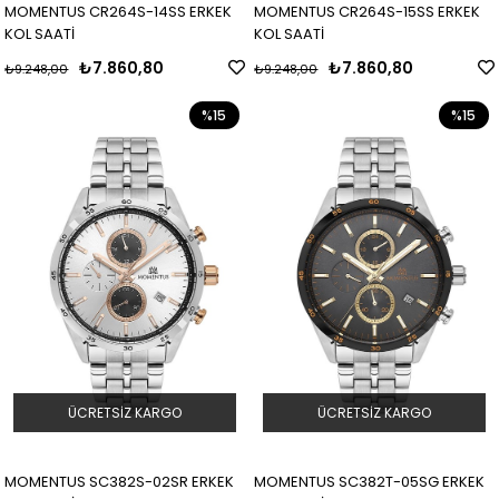
MOMENTUS CR264S-14SS ERKEK
MOMENTUS CR264S-15SS ERKEK
KOL SAATİ
KOL SAATİ
₺7.860,80
₺7.860,80
₺9.248,00
₺9.248,00
%15
%15
ÜCRETSIZ KARGO
ÜCRETSIZ KARGO
MOMENTUS SC382S-02SR ERKEK
MOMENTUS SC382T-05SG ERKEK