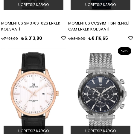
ÜCRETSIZ KARGO
ÜCRETSIZ KARGO
MOMENTUS SM370S-02S ERKEK
MOMENTUS CC291M-11SN RENKLİ
KOL SAATİ
CAM ERKEK KOL SAATİ
₺6.313,80
₺8.116,65
₺7.428,00
₺9.549,00
%15
ÜCRETSIZ KARGO
ÜCRETSIZ KARGO