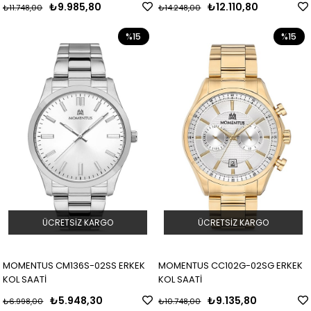
₺9.985,80
₺12.110,80
₺11.748,00
₺14.248,00
%15
%15
ÜCRETSIZ KARGO
ÜCRETSIZ KARGO
MOMENTUS CM136S-02SS ERKEK
MOMENTUS CC102G-02SG ERKEK
KOL SAATİ
KOL SAATİ
₺5.948,30
₺9.135,80
₺6.998,00
₺10.748,00