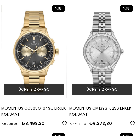
%15
%15
ÜCRETSIZ KARGO
ÜCRETSIZ KARGO
MOMENTUS CC305G-04SG ERKEK
MOMENTUS CM139S-02SS ERKEK
KOL SAATİ
KOL SAATİ
₺8.498,30
₺6.373,30
₺9.998,00
₺7.498,00