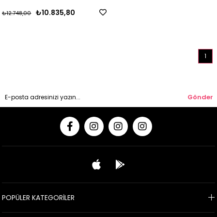
₺10.835,80
₺12.748,00
1
Gönder
POPÜLER KATEGORİLER