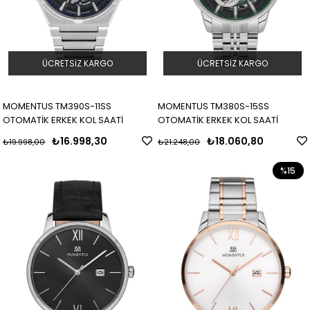
ÜCRETSIZ KARGO
ÜCRETSIZ KARGO
MOMENTUS TM390S-11SS
MOMENTUS TM380S-15SS
OTOMATİK ERKEK KOL SAATİ
OTOMATİK ERKEK KOL SAATİ
₺16.998,30
₺18.060,80
₺19.998,00
₺21.248,00
%15