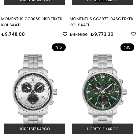
MOMENTUS CC306S-11SB ERKEK
MOMENTUS CC307T-04SG ERKEK
KOL SAATİ
KOL SAATİ
₺9.748,00
₺9.773,30
₺11.498,00
%15
%15
ÜCRETSIZ KARGO
ÜCRETSIZ KARGO