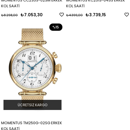
MOMENTUS CC235S-02SM ERKEK
MOMENTUS KC251S-04SS ERKEK
KOL SAATİ
KOL SAATİ
₺7.053,30
₺3.739,15
₺8.298,00
₺4.399,00
%15
ÜCRETSIZ KARGO
MOMENTUS TM250G-02SG ERKEK
KOL SAATİ