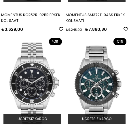
MOMENTUS KC252R-02BR ERKEK
MOMENTUS SM372T-04SS ERKEK
KOL SAATİ
KOL SAATİ
₺3.629,00
₺7.860,80
₺9.248,00
%15
%15
ÜCRETSIZ KARGO
ÜCRETSIZ KARGO