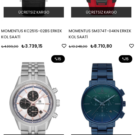
ÜCRETSIZ KARGO
ÜCRETSIZ KARGO
MOMENTUS KC251S-02BS ERKEK
MOMENTUS SM374T-04KN ERKEK
KOL SAATİ
KOL SAATİ
₺3.739,15
₺8.710,80
₺4.399,00
₺10.248,00
%15
%15