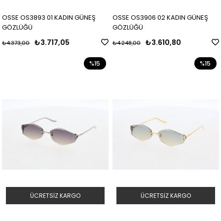
OSSE OS3893 01 KADIN GÜNEŞ
OSSE OS3906 02 KADIN GÜNEŞ
GÖZLÜĞÜ
GÖZLÜĞÜ
₺3.717,05
₺3.610,80
₺4.373,00
₺4.248,00
%15
%15
ÜCRETSIZ KARGO
ÜCRETSIZ KARGO