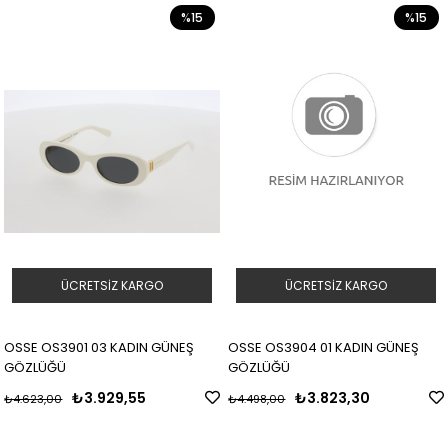
%15
%15
ÜCRETSIZ KARGO
ÜCRETSIZ KARGO
OSSE OS3901 03 KADIN GÜNEŞ
OSSE OS3904 01 KADIN GÜNEŞ
GÖZLÜĞÜ
GÖZLÜĞÜ
₺3.929,55
₺3.823,30
₺4.623,00
₺4.498,00