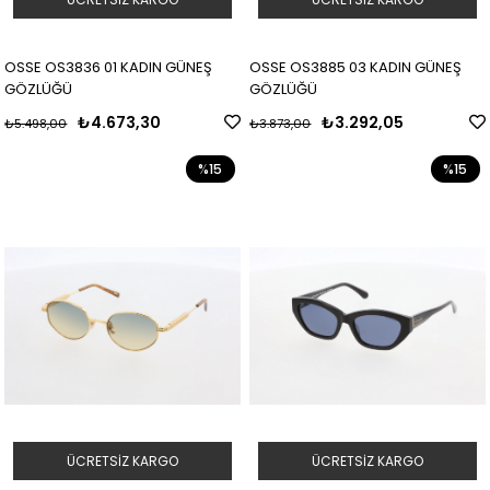
OSSE OS3836 01 KADIN GÜNEŞ
OSSE OS3885 03 KADIN GÜNEŞ
GÖZLÜĞÜ
GÖZLÜĞÜ
₺4.673,30
₺3.292,05
₺5.498,00
₺3.873,00
%15
%15
ÜCRETSIZ KARGO
ÜCRETSIZ KARGO