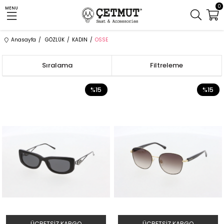
0
MENU
Anasayfa
GÖZLÜK
KADIN
OSSE
Sıralama
Filtreleme
%15
%15
ÜCRETSIZ KARGO
ÜCRETSIZ KARGO